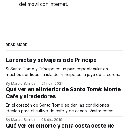
del móvil con internet.
READ MORE
La remota y salvaje isla de Príncipe
Si Santo Tomé y Príncipe es un país espectacular en
muchos sentidos, la isla de Príncipe es la joya de la corona
de este pequeño país africano. En esta isla solo viven unas
By Marcio Barrios
21 nov. 2021
8.000 personas en una extensión de 136 km², la mitad sur
Qué ver en el interior de Santo Tomé: Monte
de la isla está prácticamente
Café y alrededores
En el corazón de Santo Tomé se dan las condiciones
ideales para el cultivo de café y de cacao. Visitar estas
magníficas plantaciones o hacer un trekking en el increíble
By Marcio Barrios
08 dic. 2019
Parque Nacional de Obo son algunas de las actividades que
Qué ver en el norte y en la costa oeste de
puedes realizar en el centro de la isla. Si necesitas