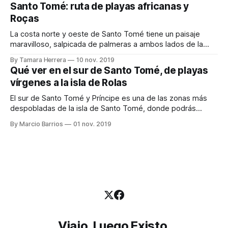
Santo Tomé: ruta de playas africanas y
Roças
La costa norte y oeste de Santo Tomé tiene un paisaje
maravilloso, salpicada de palmeras a ambos lados de la
carretera y con algunas playas donde nos podemos
By Tamara Herrera
10 nov. 2019
encontrar nada más y nada menos que baobabs, ¡Qué
Qué ver en el sur de Santo Tomé, de playas
imponentes son! También en esta zona visitamos 2 roças
vírgenes a la isla de Rolas
(antiguas plantaciones que formaban
El sur de Santo Tomé y Príncipe es una de las zonas más
despobladas de la isla de Santo Tomé, donde podrás
encontrar playas prácticamente vírgenes, manglares, y por
By Marcio Barrios
01 nov. 2019
supuesto la famosa isla de Rolas. Es una zona muy tranquila
para disfrutar de la naturaleza a menos de dos horas
Viajo, Luego Existo.