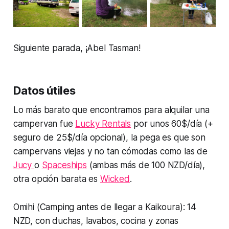
Siguiente parada, ¡Abel Tasman!
Datos útiles
Lo más barato que encontramos para alquilar una
campervan fue
Lucky Rentals
por unos 60$/día (+
seguro de 25$/día opcional), la pega es que son
campervans viejas y no tan cómodas como las de
Jucy
o
Spaceships
(ambas más de 100 NZD/día),
otra opción barata es
Wicked
.
Omihi (Camping antes de llegar a Kaikoura): 14
NZD, con duchas, lavabos, cocina y zonas