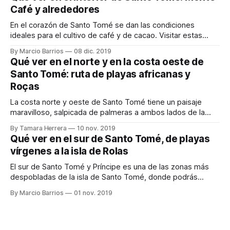
de la isla está prácticamente
Café y alrededores
En el corazón de Santo Tomé se dan las condiciones
ideales para el cultivo de café y de cacao. Visitar estas
magníficas plantaciones o hacer un trekking en el increíble
By Marcio Barrios
08 dic. 2019
Parque Nacional de Obo son algunas de las actividades que
Qué ver en el norte y en la costa oeste de
puedes realizar en el centro de la isla. Si necesitas
Santo Tomé: ruta de playas africanas y
Roças
La costa norte y oeste de Santo Tomé tiene un paisaje
maravilloso, salpicada de palmeras a ambos lados de la
carretera y con algunas playas donde nos podemos
By Tamara Herrera
10 nov. 2019
encontrar nada más y nada menos que baobabs, ¡Qué
Qué ver en el sur de Santo Tomé, de playas
imponentes son! También en esta zona visitamos 2 roças
vírgenes a la isla de Rolas
(antiguas plantaciones que formaban
El sur de Santo Tomé y Príncipe es una de las zonas más
despobladas de la isla de Santo Tomé, donde podrás
encontrar playas prácticamente vírgenes, manglares, y por
By Marcio Barrios
01 nov. 2019
supuesto la famosa isla de Rolas. Es una zona muy tranquila
para disfrutar de la naturaleza a menos de dos horas