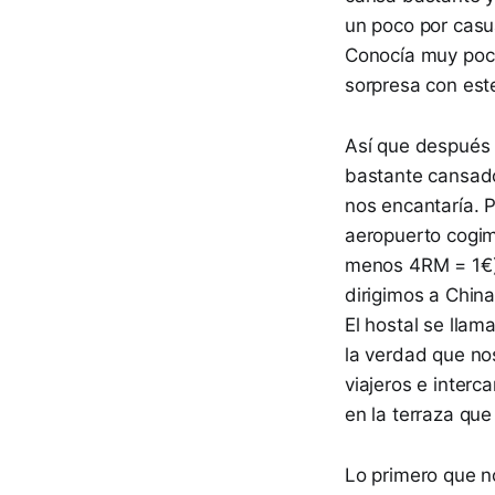
un poco por casua
Conocía muy poco
sorpresa con este
Así que después 
bastante cansado
nos encantaría. 
aeropuerto cogim
menos 4RM = 1€) q
dirigimos a Chin
El hostal se llam
la verdad que no
viajeros e interc
en la terraza que
Lo primero que no