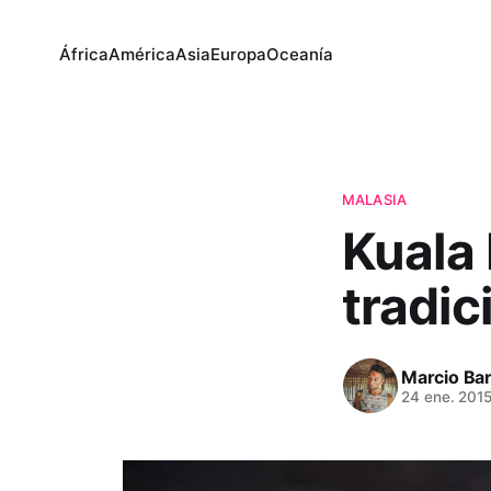
África
América
Asia
Europa
Oceanía
MALASIA
Kuala
tradic
Marcio Bar
24 ene. 201