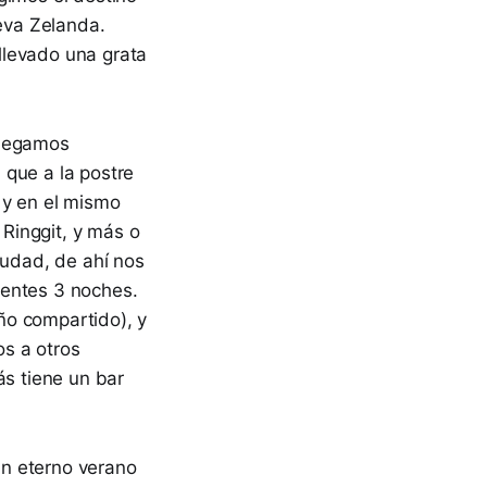
ueva Zelanda.
llevado una grata
llegamos
 que a la postre
 y en el mismo
Ringgit, y más o
iudad, de ahí nos
ientes 3 noches.
o compartido), y
s a otros
ás tiene un bar
 un eterno verano