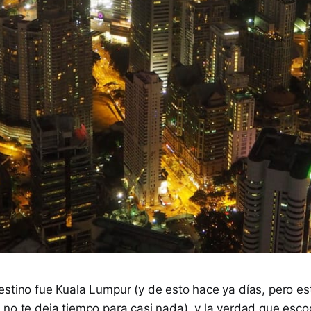
stino fue Kuala Lumpur (y de esto hace ya días, pero est
 no te deja tiempo para casi nada), y la verdad que esco