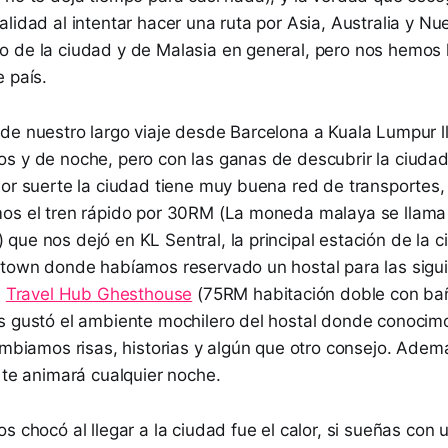
lidad al intentar hacer una ruta por Asia, Australia y N
 de la ciudad y de Malasia en general, pero nos hemos 
 país.
de nuestro largo viaje desde Barcelona a Kuala Lumpur 
s y de noche, pero con las ganas de descubrir la ciudad
Por suerte la ciudad tiene muy buena red de transportes,
os el tren rápido por 30RM (La moneda malaya se llama 
ue nos dejó en KL Sentral, la principal estación de la c
atown donde habíamos reservado un hostal para las sigu
a
Travel Hub Ghesthouse
(75RM habitación doble con bañ
s gustó el ambiente mochilero del hostal donde conocimo
ambiamos risas, historias y algún que otro consejo. Adem
 te animará cualquier noche.
s chocó al llegar a la ciudad fue el calor, si sueñas con