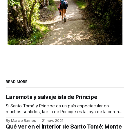
READ MORE
La remota y salvaje isla de Príncipe
Si Santo Tomé y Príncipe es un país espectacular en
muchos sentidos, la isla de Príncipe es la joya de la corona
de este pequeño país africano. En esta isla solo viven unas
By Marcio Barrios
21 nov. 2021
8.000 personas en una extensión de 136 km², la mitad sur
Qué ver en el interior de Santo Tomé: Monte
de la isla está prácticamente