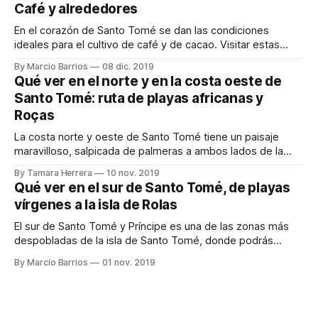
Café y alrededores
En el corazón de Santo Tomé se dan las condiciones
ideales para el cultivo de café y de cacao. Visitar estas
magníficas plantaciones o hacer un trekking en el increíble
By Marcio Barrios
08 dic. 2019
Parque Nacional de Obo son algunas de las actividades que
Qué ver en el norte y en la costa oeste de
puedes realizar en el centro de la isla. Si necesitas
Santo Tomé: ruta de playas africanas y
Roças
La costa norte y oeste de Santo Tomé tiene un paisaje
maravilloso, salpicada de palmeras a ambos lados de la
carretera y con algunas playas donde nos podemos
By Tamara Herrera
10 nov. 2019
encontrar nada más y nada menos que baobabs, ¡Qué
Qué ver en el sur de Santo Tomé, de playas
imponentes son! También en esta zona visitamos 2 roças
vírgenes a la isla de Rolas
(antiguas plantaciones que formaban
El sur de Santo Tomé y Príncipe es una de las zonas más
despobladas de la isla de Santo Tomé, donde podrás
encontrar playas prácticamente vírgenes, manglares, y por
By Marcio Barrios
01 nov. 2019
supuesto la famosa isla de Rolas. Es una zona muy tranquila
para disfrutar de la naturaleza a menos de dos horas