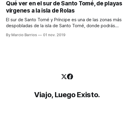
Qué ver en el sur de Santo Tomé, de playas
imponentes son! También en esta zona visitamos 2 roças
vírgenes a la isla de Rolas
(antiguas plantaciones que formaban
El sur de Santo Tomé y Príncipe es una de las zonas más
despobladas de la isla de Santo Tomé, donde podrás
encontrar playas prácticamente vírgenes, manglares, y por
By Marcio Barrios
01 nov. 2019
supuesto la famosa isla de Rolas. Es una zona muy tranquila
para disfrutar de la naturaleza a menos de dos horas
Viajo, Luego Existo.