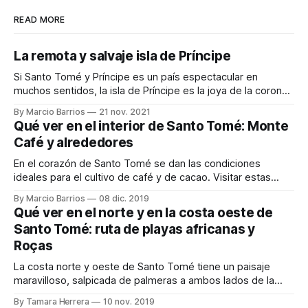
READ MORE
La remota y salvaje isla de Príncipe
Si Santo Tomé y Príncipe es un país espectacular en
muchos sentidos, la isla de Príncipe es la joya de la corona
de este pequeño país africano. En esta isla solo viven unas
By Marcio Barrios
21 nov. 2021
8.000 personas en una extensión de 136 km², la mitad sur
Qué ver en el interior de Santo Tomé: Monte
de la isla está prácticamente
Café y alrededores
En el corazón de Santo Tomé se dan las condiciones
ideales para el cultivo de café y de cacao. Visitar estas
magníficas plantaciones o hacer un trekking en el increíble
By Marcio Barrios
08 dic. 2019
Parque Nacional de Obo son algunas de las actividades que
Qué ver en el norte y en la costa oeste de
puedes realizar en el centro de la isla. Si necesitas
Santo Tomé: ruta de playas africanas y
Roças
La costa norte y oeste de Santo Tomé tiene un paisaje
maravilloso, salpicada de palmeras a ambos lados de la
carretera y con algunas playas donde nos podemos
By Tamara Herrera
10 nov. 2019
encontrar nada más y nada menos que baobabs, ¡Qué