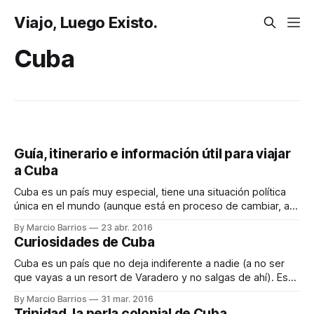
Viajo, Luego Existo.
Cuba
Guía, itinerario e información útil para viajar
a Cuba
Cuba es un país muy especial, tiene una situación política
única en el mundo (aunque está en proceso de cambiar, así
que date prisa en ir) y por tanto el día a día de su gente es
By Marcio Barrios
23 abr. 2016
muy peculiar. Cuba tiene fama principalmente por sus
Curiosidades de Cuba
playas, en especial Varadero y
Cuba es un país que no deja indiferente a nadie (a no ser
que vayas a un resort de Varadero y no salgas de ahí). Es
única por muchos motivos, algunos buenos y otros malos,
By Marcio Barrios
31 mar. 2016
aquí os cuento algunas cosas sin mucho orden que me
Trinidad, la perla colonial de Cuba