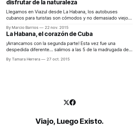
disfrutar de la naturaleza
Llegamos en Viazul desde La Habana, los autobuses
cubanos para turistas son cómodos y no demasiado viejos,
aunque son muy lentos. Cuando íbamos llegando en el bus
By Marcio Barrios
22 nov. 2015
ya pudimos admirar el magnífico paisaje en el que se
La Habana, el corazón de Cuba
encuentra este pequeño pueblo, rodeado de valles y
mogotes (montañas escarpadas que me
¡Arrancamos con la segunda parte! Esta vez fue una
despedida diferente... salimos a las 5 de la madrugada de
casa de mis padres sin hacer mucho ruido. Las despedidas
By Tamara Herrera
27 oct. 2015
las habíamos ido haciendo los días anteriores, yo
personalmente estaba cansada de llorar y de tener esa
pena constante, estábamos deseando
Viajo, Luego Existo.