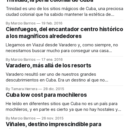
resultaron curiosas o interesantes. * Cuba
Trinidad es uno de los sitios mágicos de Cuba, una preciosa
ciudad colonial que ha sabido mantener la estética de
antaño, y gracias al turismo llegaron los restaurantes, bares
By Marcio Barrios
19 feb. 2016
y comercios con encanto. Hoy en día es una pequeña
Cienfuegos, del encantador centro histórico
ciudad de visita imprescindible en cualquier ruta por Cuba,
a los magníficos alrededores
de hecho
Llegamos en Viazul desde Varadero y, como siempre, no
necesitamos buscar mucho para conseguir una casa
particular, nada más bajar del bus se nos acercó un chico y
By Marcio Barrios
17 ene. 2016
nos ofreció su casa, estaba bastante cerca de la estación,
Varadero, más allá de los resorts
fuimos a verla y nos gustó, era una casa colonial con techos
Varadero resultó ser uno de nuestros grandes
descubrimientos en Cuba. Era un destino al que no
teníamos intención de ir, lo habíamos descartado desde un
By Tamara Herrera
28 dic. 2015
principio por varias razones: por un lado habíamos leído que
Cuba low cost para mochileros
no había cosas muy interesantes que ver/hacer a
excepción de su playa y por
He leído en diferentes sitios que Cuba no es un país para
mochileros, y en parte es cierto ya que no hay hostales y
no son baratos ni el transporte ni las excursiones, pero en
By Marcio Barrios
26 nov. 2015
este post comparto algunos consejos para que sea mucho
Viñales, destino imprescindible para
más barato de lo que te