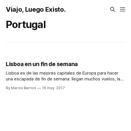
Viajo, Luego Existo.
Portugal
Lisboa en un fin de semana
Lisboa es de las mejores capitales de Europa para hacer
una escapada de fin de semana: llegan muchos vuelos, la
ciudad es relativamente pequeña, el clima es muy
By Marcio Barrios
16 may. 2017
agradable y los precios son asequibles. ¡Qué más se puede
pedir! Te propongo una ruta algo diferente que la mayoría, y
es