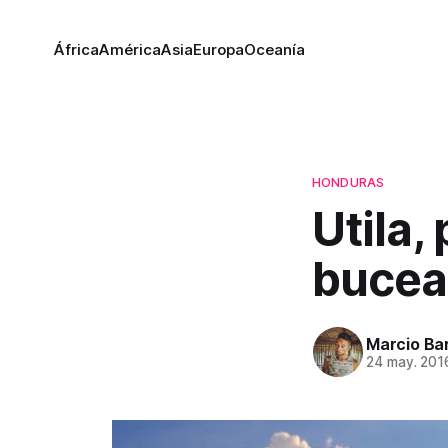
África
América
Asia
Europa
Oceanía
HONDURAS
Utila,
bucea
Marcio Bar
24 may. 201