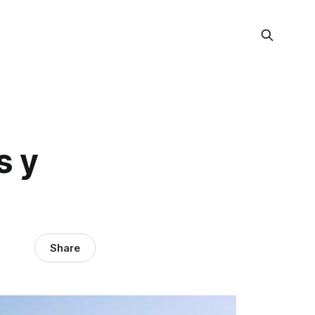
s y
Share