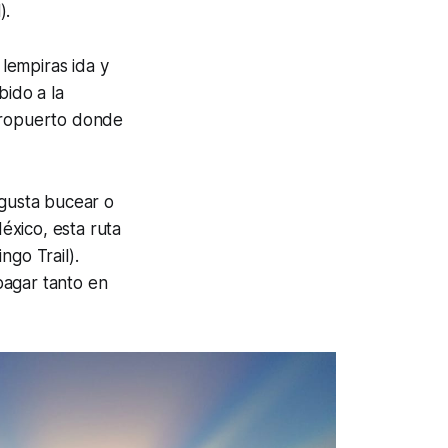
).
 lempiras ida y
bido a la
eropuerto donde
 gusta bucear o
éxico, esta ruta
ngo Trail).
pagar tanto en