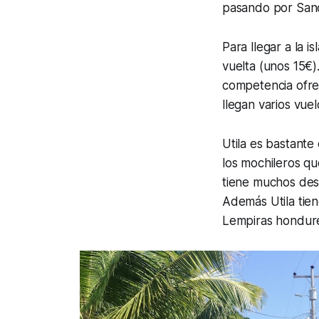
pasando por Sandy
Para llegar a la i
vuelta (unos 15€)
competencia ofr
llegan varios vuelo
Utila es bastante
los mochileros q
tiene muchos dest
Además Utila tie
Lempiras hondur