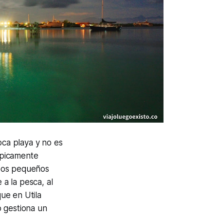
oca playa y no es
típicamente
mbos pequeños
a la pesca, al
que en Utila
o gestiona un