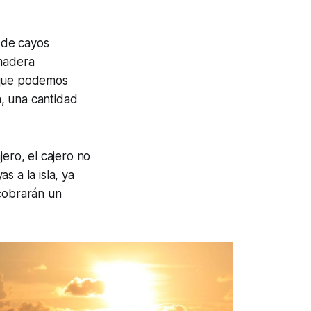
r de cayos
 madera
o que podemos
a, una cantidad
ero, el cajero no
 a la isla, ya
 cobrarán un