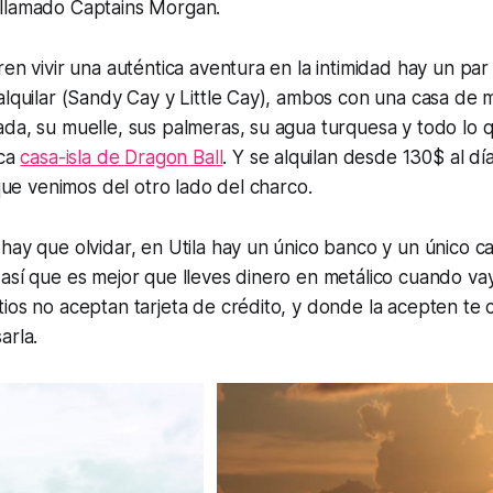
llamado Captains Morgan.
ren vivir una auténtica aventura en la intimidad hay un pa
alquilar (Sandy Cay y Little Cay), ambos con una casa de
ada, su muelle, sus palmeras, su agua turquesa y todo l
ica
casa-isla de Dragon Ball
. Y se alquilan desde 130$ al dí
 que venimos del otro lado del charco.
hay que olvidar, en Utila hay un único banco y un único caj
así que es mejor que lleves dinero en metálico cuando vayas
ios no aceptan tarjeta de crédito, y donde la acepten te
arla.