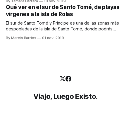
By Tamara Herrera
10 nov. 2019
encontrar nada más y nada menos que baobabs, ¡Qué
Qué ver en el sur de Santo Tomé, de playas
imponentes son! También en esta zona visitamos 2 roças
vírgenes a la isla de Rolas
(antiguas plantaciones que formaban
El sur de Santo Tomé y Príncipe es una de las zonas más
despobladas de la isla de Santo Tomé, donde podrás
encontrar playas prácticamente vírgenes, manglares, y por
By Marcio Barrios
01 nov. 2019
supuesto la famosa isla de Rolas. Es una zona muy tranquila
para disfrutar de la naturaleza a menos de dos horas
Viajo, Luego Existo.