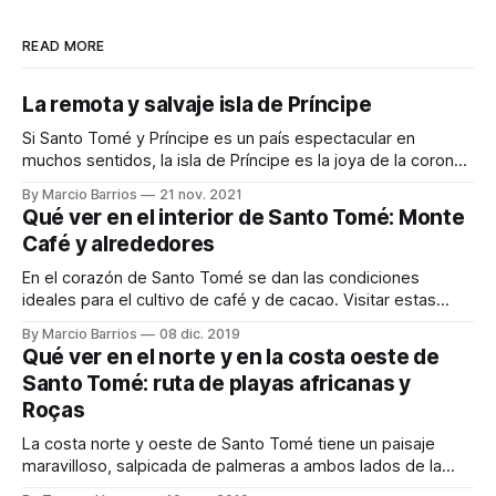
READ MORE
La remota y salvaje isla de Príncipe
Si Santo Tomé y Príncipe es un país espectacular en
muchos sentidos, la isla de Príncipe es la joya de la corona
de este pequeño país africano. En esta isla solo viven unas
By Marcio Barrios
21 nov. 2021
8.000 personas en una extensión de 136 km², la mitad sur
Qué ver en el interior de Santo Tomé: Monte
de la isla está prácticamente
Café y alrededores
En el corazón de Santo Tomé se dan las condiciones
ideales para el cultivo de café y de cacao. Visitar estas
magníficas plantaciones o hacer un trekking en el increíble
By Marcio Barrios
08 dic. 2019
Parque Nacional de Obo son algunas de las actividades que
Qué ver en el norte y en la costa oeste de
puedes realizar en el centro de la isla. Si necesitas
Santo Tomé: ruta de playas africanas y
Roças
La costa norte y oeste de Santo Tomé tiene un paisaje
maravilloso, salpicada de palmeras a ambos lados de la
carretera y con algunas playas donde nos podemos